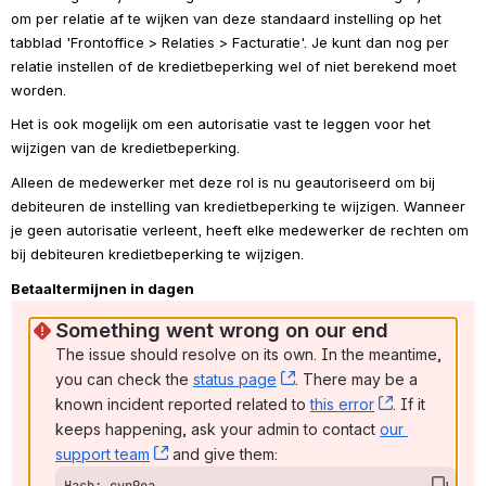
om per relatie af te wijken van deze standaard instelling op het 
tabblad 'Frontoffice > Relaties > Facturatie'. Je kunt dan nog per 
relatie instellen of de kredietbeperking wel of niet berekend moet 
worden.
Het is ook mogelijk om een autorisatie vast te leggen voor het 
wijzigen van de kredietbeperking.
Alleen de medewerker met deze rol is nu geautoriseerd om bij 
debiteuren de instelling van kredietbeperking te wijzigen. Wanneer 
je geen autorisatie verleent, heeft elke medewerker de rechten om 
bij debiteuren kredietbeperking te wijzigen.
Betaaltermijnen in dagen 
Something went wrong on our end
The issue should resolve on its own. In the meantime, 
you can check the 
status page
, (opens new window)
. There may be a 
known incident reported related to 
this error
, (opens ne
. If it 
keeps happening, ask your admin to contact 
our 
support team
, (opens new window)
 and give them:
Hash: cvp9oa