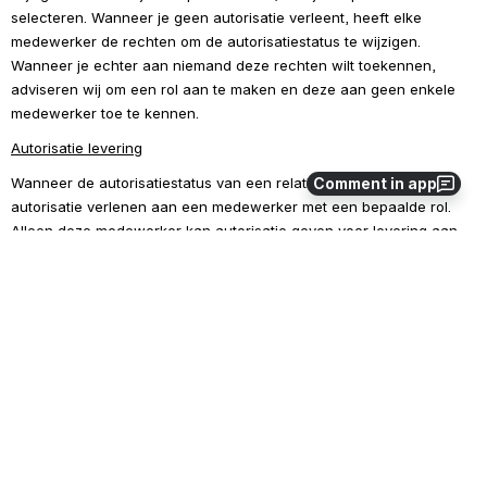
selecteren. Wanneer je geen autorisatie verleent, heeft elke 
medewerker de rechten om de autorisatiestatus te wijzigen. 
Wanneer je echter aan niemand deze rechten wilt toekennen, 
adviseren wij om een rol aan te maken en deze aan geen enkele 
medewerker toe te kennen.
Autorisatie levering
Wanneer de autorisatiestatus van een relatie 'geel' is, kun je 
Comment in app
autorisatie verlenen aan een medewerker met een bepaalde rol. 
Alleen deze medewerker kan autorisatie geven voor levering aan 
deze relatie. Alleen de medewerker met deze rol is nu 
geautoriseerd om te leveren aan relaties waarvan de 
autorisatiestatus oranje is. Wanneer je geen autorisatie toekent, 
kan elke medewerker leveren aan de relatie waarvan de 
autorisatiestatus oranje is. Wanneer je aan niemand deze rechten 
wilt toekennen, adviseren wij om een rol aan te maken en deze aan 
geen enkele medewerker toe te kennen. Wanneer de 
autorisatiestatus van een relatie 'rood' is, is het voor geen enkele 
medewerker mogelijk om bij deze relatie te plaatsen.