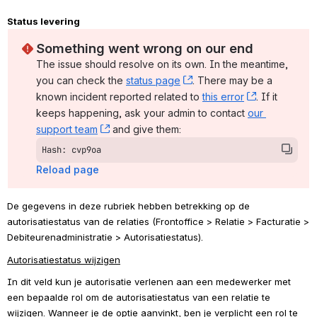
Status levering 
Something went wrong on our end
The issue should resolve on its own. In the meantime, 
you can check the 
status page
, (opens new window)
. There may be a 
known incident reported related to 
this error
, (opens ne
. If it 
keeps happening, ask your admin to contact 
our 
support team
, (opens new window)
 and give them:
Hash: cvp9oa
Reload page
De gegevens in deze rubriek hebben betrekking op de 
autorisatiestatus van de relaties (Frontoffice > Relatie > Facturatie > 
Debiteurenadministratie > Autorisatiestatus).
Autorisatiestatus wijzigen
In dit veld kun je autorisatie verlenen aan een medewerker met 
een bepaalde rol om de autorisatiestatus van een relatie te 
wijzigen. Wanneer je de optie aanvinkt, ben je verplicht een rol te 